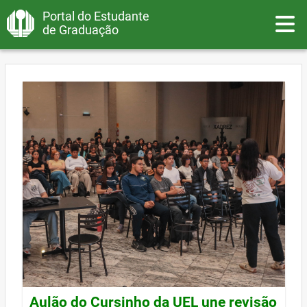
Portal do Estudante
Toggle
de Graduação
Aulão do Cursinho da UEL une revisão