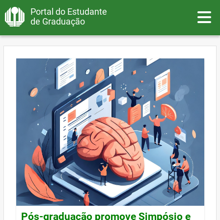
Portal do Estudante
Toggle
de Graduação
Pós-graduação promove Simpósio e