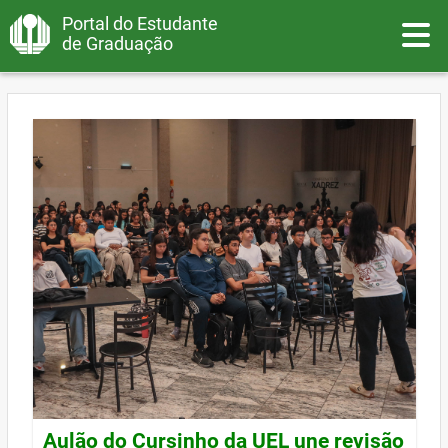
Portal do Estudante
Toggle
de Graduação
Aulão do Cursinho da UEL une revisão