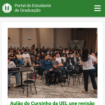
Portal do Estudante
Toggle
de Graduação
Aulão do Cursinho da UEL une revisão