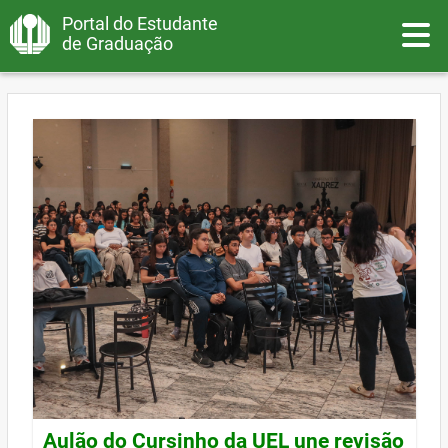
Portal do Estudante
Toggle
de Graduação
Aulão do Cursinho da UEL une revisão