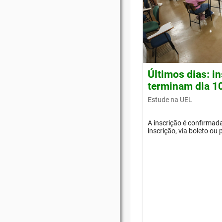
Últimos dias: i
terminam dia 1
Estude na UEL
A inscrição é confirma
inscrição, via boleto ou 