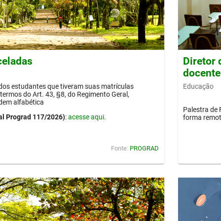
celadas
Diretor
docente
Educação
 dos estudantes que tiveram suas matrículas
termos do Art. 43, §8, do Regimento Geral,
dem alfabética
Palestra de 
al Prograd 117/2026)
:
acesse aqui
.
forma remot
Fonte:
PROGRAD