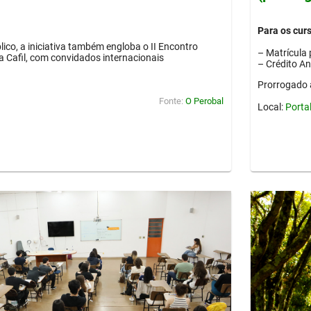
Para os cur
lico, a iniciativa também engloba o II Encontro
– Matrícula 
ia Cafil, com convidados internacionais
– Crédito A
Prorrogado 
Fonte:
O Perobal
Local:
Porta