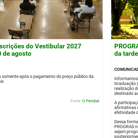
nscrições do Vestibular 2027
PROGRAD
0 de agosto
da tard
COMUNICA
da somente após o pagamento do preço público da
Informamos
pix
Graduação 
realização 
destinado ao
Fonte:
O Perobal
A participaç
afirmativas 
efetividade 
Dessa forma
PROGRAD no 
sejam progr
posteriorme