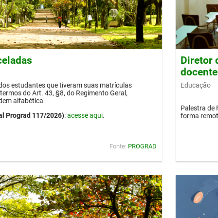
celadas
Diretor
docente
Educação
 dos estudantes que tiveram suas matrículas
termos do Art. 43, §8, do Regimento Geral,
dem alfabética
Palestra de 
al Prograd 117/2026)
:
acesse aqui
.
forma remot
Fonte:
PROGRAD