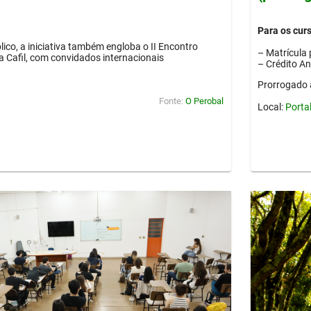
Para os cur
lico, a iniciativa também engloba o II Encontro
– Matrícula 
ia Cafil, com convidados internacionais
– Crédito A
Prorrogado 
Fonte:
O Perobal
Local:
Porta