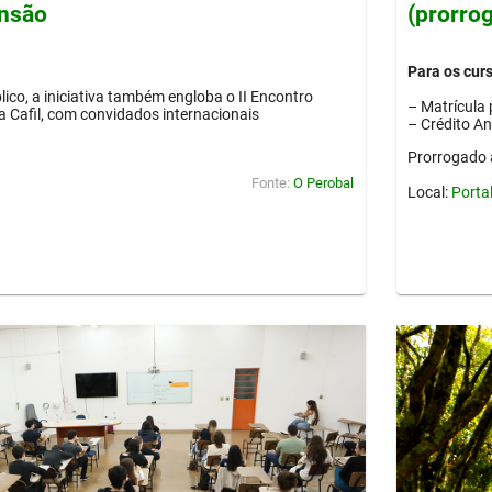
ensão
(prorro
Para os cur
lico, a iniciativa também engloba o II Encontro
– Matrícula 
ia Cafil, com convidados internacionais
– Crédito A
Prorrogado 
Fonte:
O Perobal
Local:
Porta