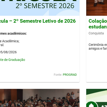
cula – 2º Semestre Letivo de 2026
Colação 
estudan
Conquista
gimes acadêmicos:
de Acadêmica;
Cerimônia es
al.
amigos e fam
 05/08/2026
nte de Graduação
Fonte:
PROGRAD