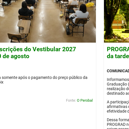
nscrições do Vestibular 2027
PROGRAD
0 de agosto
da tard
COMUNICA
da somente após o pagamento do preço público da
Informamos
pix
Graduação 
realização 
destinado ao
Fonte:
O Perobal
A participaç
afirmativas 
efetividade 
Dessa forma
PROGRAD no 