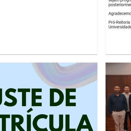
sejam progr
posteriorme
Agradecemos
Pró-Reitori
Universidad