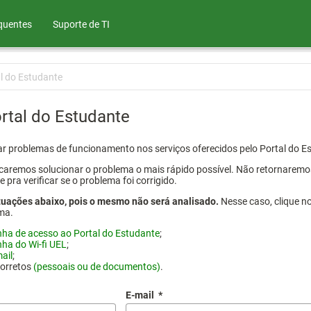
quentes
Suporte de TI
l do Estudante
rtal do Estudante
atar problemas de funcionamento nos serviços oferecidos pelo Portal do 
aremos solucionar o problema o mais rápido possível. Não retornaremos o
ra verificar se o problema foi corrigido.
tuações abaixo, pois o mesmo não será analisado.
Nesse caso, clique n
ma.
nha de acesso ao Portal do Estudante
;
nha do Wi-fi UEL
;
ail
;
corretos
(pessoais ou de documentos)
.
E-mail
*