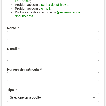
Estudante
;
Problemas com a
senha do Wi-fi UEL
;
Problemas com o
e-mail
;
Dados cadastrais incorretos
(pessoais ou de
documentos)
.
Nome
*
E-mail
*
Número de matrícula
*
Tipo
*
Selecione uma opção