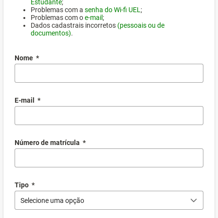
Estudante
;
Problemas com a
senha do Wi-fi UEL
;
Problemas com o
e-mail
;
Dados cadastrais incorretos
(pessoais ou de
documentos)
.
Nome
*
E-mail
*
Número de matrícula
*
Tipo
*
Selecione uma opção