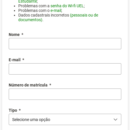
Estudante
;
Problemas com a
senha do Wi-fi UEL
;
Problemas com o
e-mail
;
Dados cadastrais incorretos
(pessoais ou de
documentos)
.
Nome
*
E-mail
*
Número de matrícula
*
Tipo
*
Selecione uma opção