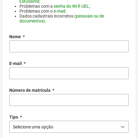
Estudante
;
Problemas com a
senha do Wi-fi UEL
;
Problemas com o
e-mail
;
Dados cadastrais incorretos
(pessoais ou de
documentos)
.
Nome
*
E-mail
*
Número de matrícula
*
Tipo
*
Selecione uma opção