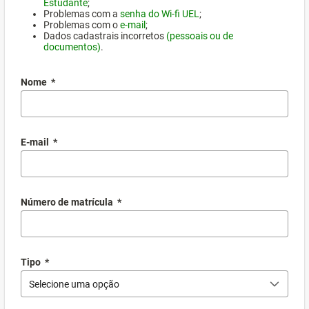
Estudante
;
Problemas com a
senha do Wi-fi UEL
;
Problemas com o
e-mail
;
Dados cadastrais incorretos
(pessoais ou de
documentos)
.
Nome
*
E-mail
*
Número de matrícula
*
Tipo
*
Selecione uma opção