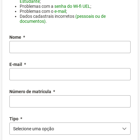
Estudante
;
Problemas com a
senha do Wi-fi UEL
;
Problemas com o
e-mail
;
Dados cadastrais incorretos
(pessoais ou de
documentos)
.
Nome
*
E-mail
*
Número de matrícula
*
Tipo
*
Selecione uma opção