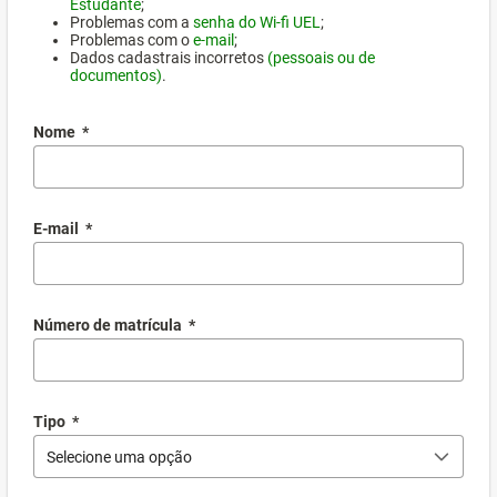
Estudante
;
Problemas com a
senha do Wi-fi UEL
;
Problemas com o
e-mail
;
Dados cadastrais incorretos
(pessoais ou de
documentos)
.
Nome
*
E-mail
*
Número de matrícula
*
Tipo
*
Selecione uma opção