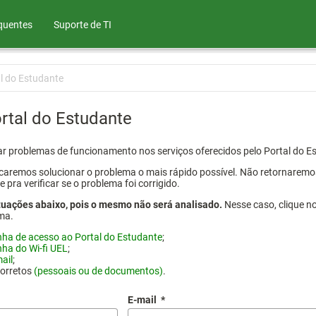
quentes
Suporte de TI
l do Estudante
rtal do Estudante
atar problemas de funcionamento nos serviços oferecidos pelo Portal do 
aremos solucionar o problema o mais rápido possível. Não retornaremos o
ra verificar se o problema foi corrigido.
tuações abaixo, pois o mesmo não será analisado.
Nesse caso, clique n
ma.
nha de acesso ao Portal do Estudante
;
nha do Wi-fi UEL
;
ail
;
corretos
(pessoais ou de documentos)
.
E-mail
*