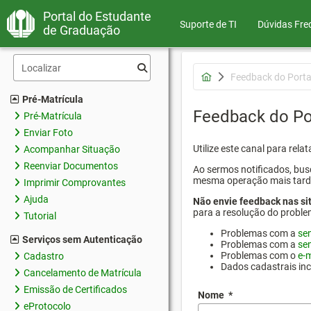
Portal do Estudante
Suporte de TI
Dúvidas Fre
de Graduação
Feedback do Porta
Pré-Matrícula
Feedback do Po
Pré-Matrícula
Enviar Foto
Utilize este canal para rel
Acompanhar Situação
Reenviar Documentos
Ao sermos notificados, busc
mesma operação mais tarde p
Imprimir Comprovantes
Ajuda
Não envie feedback nas si
para a resolução do proble
Tutorial
Problemas com a
se
Serviços sem Autenticação
Problemas com a
se
Problemas com o
e-m
Cadastro
Dados cadastrais in
Cancelamento de Matrícula
Emissão de Certificados
Nome
*
eProtocolo