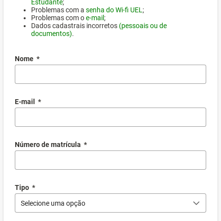
Estudante
;
Problemas com a
senha do Wi-fi UEL
;
Problemas com o
e-mail
;
Dados cadastrais incorretos
(pessoais ou de
documentos)
.
Nome
*
E-mail
*
Número de matrícula
*
Tipo
*
Selecione uma opção