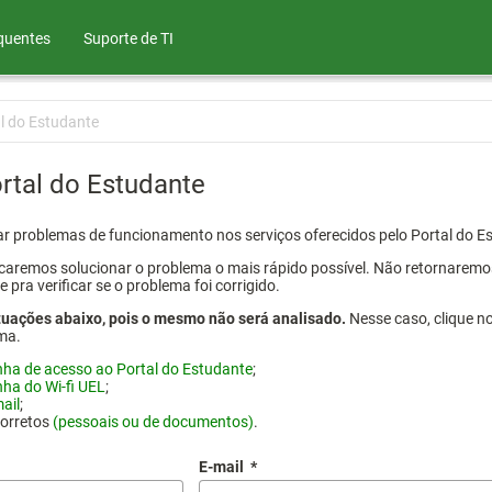
quentes
Suporte de TI
l do Estudante
rtal do Estudante
atar problemas de funcionamento nos serviços oferecidos pelo Portal do 
aremos solucionar o problema o mais rápido possível. Não retornaremos o
ra verificar se o problema foi corrigido.
tuações abaixo, pois o mesmo não será analisado.
Nesse caso, clique n
ma.
nha de acesso ao Portal do Estudante
;
nha do Wi-fi UEL
;
ail
;
corretos
(pessoais ou de documentos)
.
E-mail
*