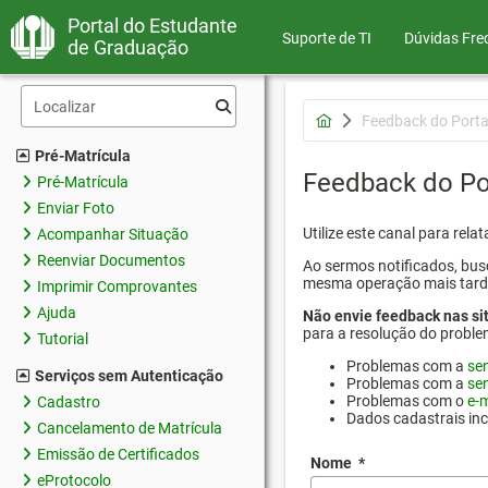
Portal do Estudante
Suporte de TI
Dúvidas Fre
de Graduação
Feedback do Porta
Pré-Matrícula
Feedback do Po
Pré-Matrícula
Enviar Foto
Utilize este canal para rel
Acompanhar Situação
Reenviar Documentos
Ao sermos notificados, busc
mesma operação mais tarde p
Imprimir Comprovantes
Ajuda
Não envie feedback nas si
para a resolução do proble
Tutorial
Problemas com a
se
Serviços sem Autenticação
Problemas com a
se
Problemas com o
e-m
Cadastro
Dados cadastrais in
Cancelamento de Matrícula
Emissão de Certificados
Nome
*
eProtocolo