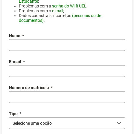
Estudante
;
Problemas com a
senha do Wi-fi UEL
;
Problemas com o
e-mail
;
Dados cadastrais incorretos
(pessoais ou de
documentos)
.
Nome
*
E-mail
*
Número de matrícula
*
Tipo
*
Selecione uma opção