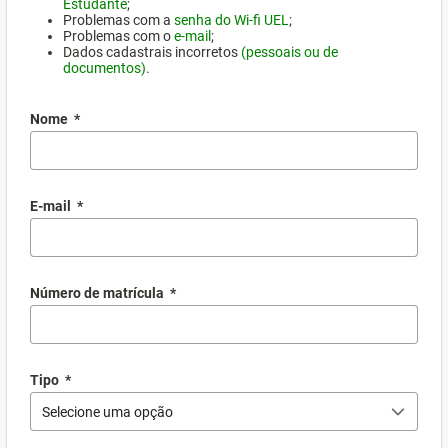
Estudante
;
Problemas com a
senha do Wi-fi UEL
;
Problemas com o
e-mail
;
Dados cadastrais incorretos
(pessoais ou de
documentos)
.
Nome
*
E-mail
*
Número de matrícula
*
Tipo
*
Selecione uma opção