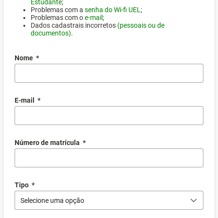
Estudante
;
Problemas com a
senha do Wi-fi UEL
;
Problemas com o
e-mail
;
Dados cadastrais incorretos
(pessoais ou de
documentos)
.
Nome
*
E-mail
*
Número de matrícula
*
Tipo
*
Selecione uma opção