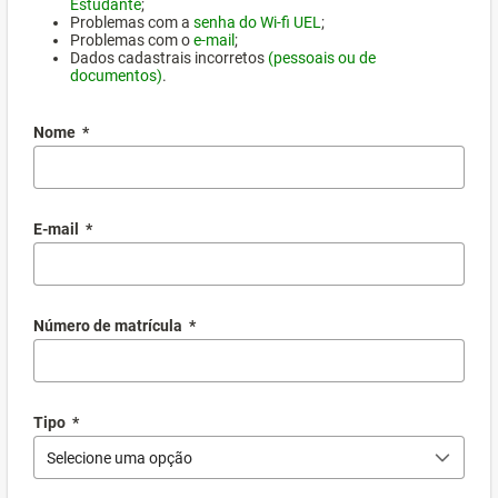
Estudante
;
Problemas com a
senha do Wi-fi UEL
;
Problemas com o
e-mail
;
Dados cadastrais incorretos
(pessoais ou de
documentos)
.
Nome
*
E-mail
*
Número de matrícula
*
Tipo
*
Selecione uma opção