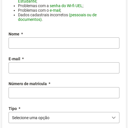
Estudante
;
Problemas com a
senha do Wi-fi UEL
;
Problemas com o
e-mail
;
Dados cadastrais incorretos
(pessoais ou de
documentos)
.
Nome
*
E-mail
*
Número de matrícula
*
Tipo
*
Selecione uma opção