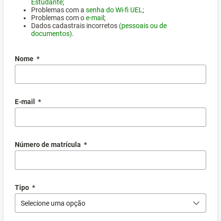
Estudante
;
Problemas com a
senha do Wi-fi UEL
;
Problemas com o
e-mail
;
Dados cadastrais incorretos
(pessoais ou de
documentos)
.
Nome
*
E-mail
*
Número de matrícula
*
Tipo
*
Selecione uma opção