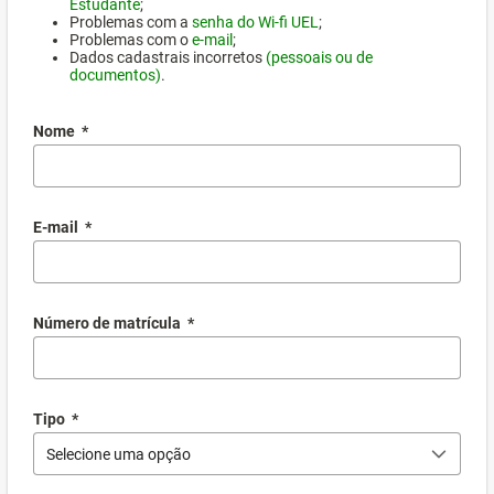
Estudante
;
Problemas com a
senha do Wi-fi UEL
;
Problemas com o
e-mail
;
Dados cadastrais incorretos
(pessoais ou de
documentos)
.
Nome
*
E-mail
*
Número de matrícula
*
Tipo
*
Selecione uma opção