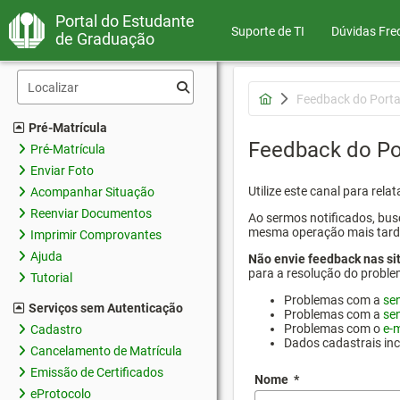
Portal do Estudante
Suporte de TI
Dúvidas Fre
de Graduação
Feedback do Porta
Pré-Matrícula
Feedback do Po
Pré-Matrícula
Enviar Foto
Utilize este canal para rel
Acompanhar Situação
Reenviar Documentos
Ao sermos notificados, busc
mesma operação mais tarde p
Imprimir Comprovantes
Ajuda
Não envie feedback nas si
para a resolução do proble
Tutorial
Problemas com a
se
Serviços sem Autenticação
Problemas com a
se
Problemas com o
e-m
Cadastro
Dados cadastrais in
Cancelamento de Matrícula
Emissão de Certificados
Nome
*
eProtocolo