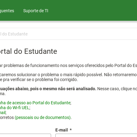
quentes
Suporte de TI
l do Estudante
rtal do Estudante
atar problemas de funcionamento nos serviços oferecidos pelo Portal do 
aremos solucionar o problema o mais rápido possível. Não retornaremos o
ra verificar se o problema foi corrigido.
tuações abaixo, pois o mesmo não será analisado.
Nesse caso, clique n
ma.
nha de acesso ao Portal do Estudante
;
nha do Wi-fi UEL
;
ail
;
corretos
(pessoais ou de documentos)
.
E-mail
*