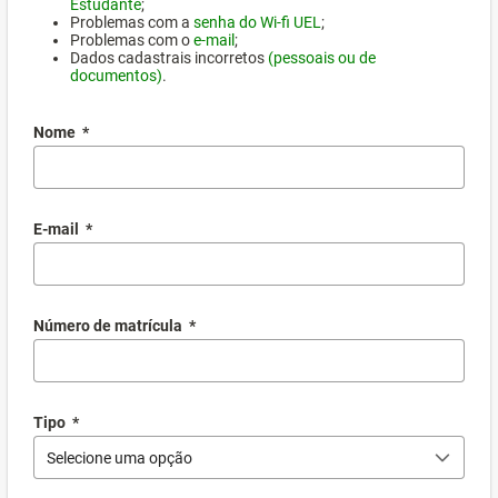
Estudante
;
Problemas com a
senha do Wi-fi UEL
;
Problemas com o
e-mail
;
Dados cadastrais incorretos
(pessoais ou de
documentos)
.
Nome
*
E-mail
*
Número de matrícula
*
Tipo
*
Selecione uma opção