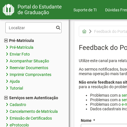
Portal do Estudante
Suporte de TI
Dúvidas Fre
de Graduação
Feedback do Porta
Pré-Matrícula
Feedback do Po
Pré-Matrícula
Enviar Foto
Utilize este canal para rel
Acompanhar Situação
Reenviar Documentos
Ao sermos notificados, busc
mesma operação mais tarde p
Imprimir Comprovantes
Ajuda
Não envie feedback nas si
para a resolução do proble
Tutorial
Problemas com a
se
Serviços sem Autenticação
Problemas com a
se
Problemas com o
e-m
Cadastro
Dados cadastrais in
Cancelamento de Matrícula
Emissão de Certificados
Nome
*
eProtocolo