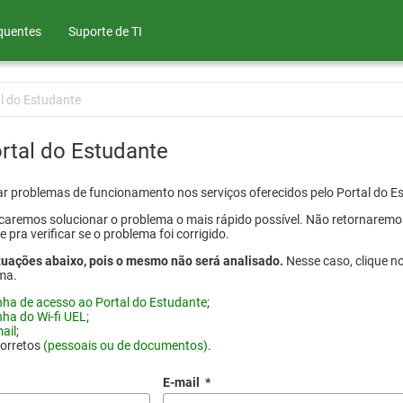
quentes
Suporte de TI
l do Estudante
rtal do Estudante
atar problemas de funcionamento nos serviços oferecidos pelo Portal do 
aremos solucionar o problema o mais rápido possível. Não retornaremos o
ra verificar se o problema foi corrigido.
tuações abaixo, pois o mesmo não será analisado.
Nesse caso, clique n
ma.
nha de acesso ao Portal do Estudante
;
nha do Wi-fi UEL
;
ail
;
corretos
(pessoais ou de documentos)
.
E-mail
*