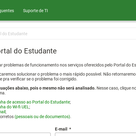
quentes
Suporte de TI
l do Estudante
rtal do Estudante
atar problemas de funcionamento nos serviços oferecidos pelo Portal do 
aremos solucionar o problema o mais rápido possível. Não retornaremos o
ra verificar se o problema foi corrigido.
tuações abaixo, pois o mesmo não será analisado.
Nesse caso, clique n
ma.
nha de acesso ao Portal do Estudante
;
nha do Wi-fi UEL
;
ail
;
corretos
(pessoais ou de documentos)
.
E-mail
*