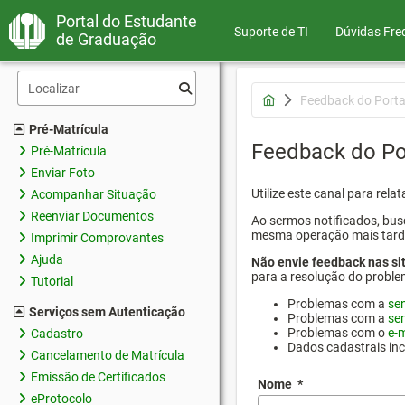
Portal do Estudante
Suporte de TI
Dúvidas Fre
de Graduação
Feedback do Porta
Pré-Matrícula
Feedback do Po
Pré-Matrícula
Enviar Foto
Utilize este canal para rel
Acompanhar Situação
Reenviar Documentos
Ao sermos notificados, busc
mesma operação mais tarde p
Imprimir Comprovantes
Ajuda
Não envie feedback nas si
para a resolução do proble
Tutorial
Problemas com a
se
Serviços sem Autenticação
Problemas com a
se
Problemas com o
e-m
Cadastro
Dados cadastrais in
Cancelamento de Matrícula
Emissão de Certificados
Nome
*
eProtocolo