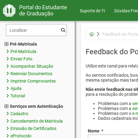
Portal do Estudante
Suporte de TI
Dúvidas Fre
de Graduação
Feedback do Porta
Pré-Matrícula
Feedback do Po
Pré-Matrícula
Enviar Foto
Utilize este canal para rel
Acompanhar Situação
Reenviar Documentos
Ao sermos notificados, busc
mesma operação mais tarde p
Imprimir Comprovantes
Ajuda
Não envie feedback nas si
para a resolução do proble
Tutorial
Problemas com a
se
Serviços sem Autenticação
Problemas com a
se
Problemas com o
e-m
Cadastro
Dados cadastrais in
Cancelamento de Matrícula
Emissão de Certificados
Nome
*
eProtocolo