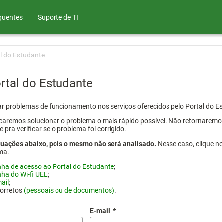
quentes
Suporte de TI
l do Estudante
rtal do Estudante
atar problemas de funcionamento nos serviços oferecidos pelo Portal do 
aremos solucionar o problema o mais rápido possível. Não retornaremos o
ra verificar se o problema foi corrigido.
tuações abaixo, pois o mesmo não será analisado.
Nesse caso, clique n
ma.
nha de acesso ao Portal do Estudante
;
nha do Wi-fi UEL
;
ail
;
corretos
(pessoais ou de documentos)
.
E-mail
*