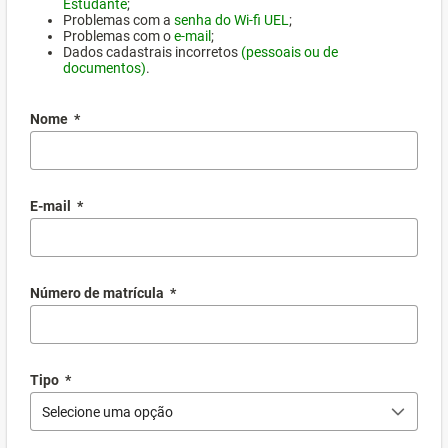
Estudante
;
Problemas com a
senha do Wi-fi UEL
;
Problemas com o
e-mail
;
Dados cadastrais incorretos
(pessoais ou de
documentos)
.
Nome
*
E-mail
*
Número de matrícula
*
Tipo
*
Selecione uma opção