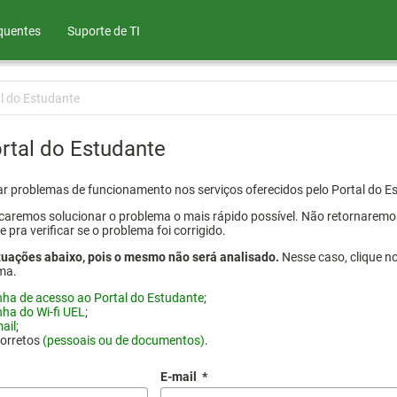
quentes
Suporte de TI
l do Estudante
rtal do Estudante
atar problemas de funcionamento nos serviços oferecidos pelo Portal do 
aremos solucionar o problema o mais rápido possível. Não retornaremos o
ra verificar se o problema foi corrigido.
tuações abaixo, pois o mesmo não será analisado.
Nesse caso, clique n
ma.
nha de acesso ao Portal do Estudante
;
nha do Wi-fi UEL
;
ail
;
corretos
(pessoais ou de documentos)
.
E-mail
*