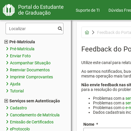
Portal do Estudante
Suporte de TI
Dúvidas Fre
de Graduação
Feedback do Porta
Pré-Matrícula
Feedback do Po
Pré-Matrícula
Enviar Foto
Utilize este canal para rel
Acompanhar Situação
Reenviar Documentos
Ao sermos notificados, busc
mesma operação mais tarde p
Imprimir Comprovantes
Ajuda
Não envie feedback nas si
para a resolução do proble
Tutorial
Problemas com a
se
Serviços sem Autenticação
Problemas com a
se
Problemas com o
e-m
Cadastro
Dados cadastrais in
Cancelamento de Matrícula
Emissão de Certificados
Nome
*
eProtocolo