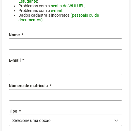
Estudante
;
Problemas com a
senha do Wi-fi UEL
;
Problemas com o
e-mail
;
Dados cadastrais incorretos
(pessoais ou de
documentos)
.
Nome
*
E-mail
*
Número de matrícula
*
Tipo
*
Selecione uma opção