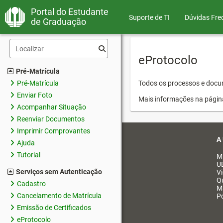
Portal do Estudante
Suporte de TI
Dúvidas Fre
de Graduação
eProtocolo
Pré-Matrícula
Pré-Matrícula
Todos os processos e docum
Enviar Foto
Mais informações na págin
Acompanhar Situação
Reenviar Documentos
Imprimir Comprovantes
A
Ajuda
Tutorial
M
U
Serviços sem Autenticação
V
Q
Cadastro
M
Cancelamento de Matrícula
Po
Emissão de Certificados
eProtocolo