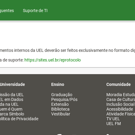
quentes
Suporte de TI
entos internos da UEL deverão ser feitos exclusivamente no formato dig
a de suporte:
https://sites.uel.br/eprotocolo
 Universidade
Ensino
Comunidade
issão da UEL
Graduação
Moradia Estuda
EL em Dados
Pesquisa/Pós
Casa de Cultur
ida na UEL
Extensão
Inclusão Social
uem é Quem
Biblioteca
Acessibilidade
arca Símbolo
Vestibular
Atividade Físic
lítica de Privacidade
TV UEL
UEL FM