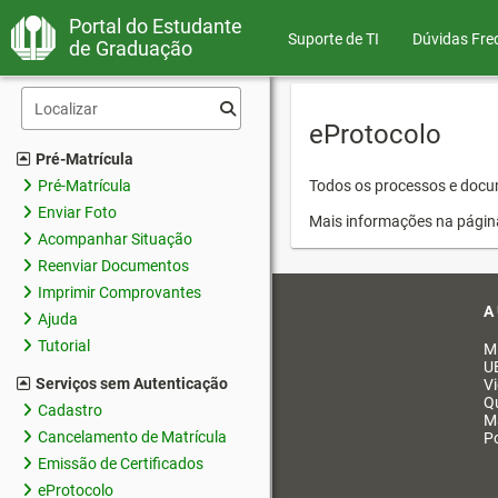
Portal do Estudante
Suporte de TI
Dúvidas Fre
de Graduação
eProtocolo
Pré-Matrícula
Pré-Matrícula
Todos os processos e docum
Enviar Foto
Mais informações na págin
Acompanhar Situação
Reenviar Documentos
Imprimir Comprovantes
A
Ajuda
Tutorial
M
U
Serviços sem Autenticação
V
Q
Cadastro
M
Cancelamento de Matrícula
Po
Emissão de Certificados
eProtocolo