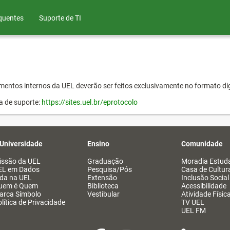
quentes
Suporte de TI
entos internos da UEL deverão ser feitos exclusivamente no formato dig
a de suporte:
https://sites.uel.br/eprotocolo
 Universidade
Ensino
Comunidade
issão da UEL
Graduação
Moradia Estuda
EL em Dados
Pesquisa/Pós
Casa de Cultur
ida na UEL
Extensão
Inclusão Social
uem é Quem
Biblioteca
Acessibilidade
arca Símbolo
Vestibular
Atividade Físic
lítica de Privacidade
TV UEL
UEL FM