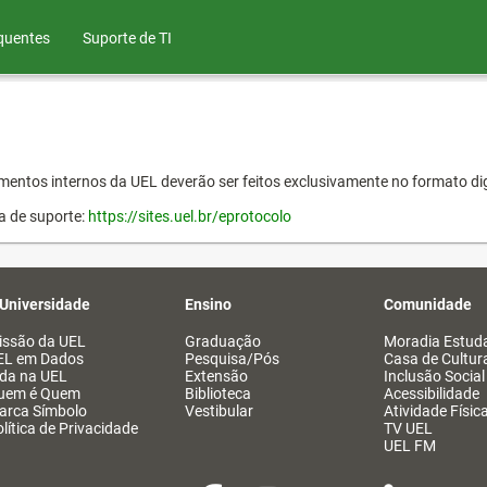
quentes
Suporte de TI
entos internos da UEL deverão ser feitos exclusivamente no formato dig
a de suporte:
https://sites.uel.br/eprotocolo
 Universidade
Ensino
Comunidade
issão da UEL
Graduação
Moradia Estuda
EL em Dados
Pesquisa/Pós
Casa de Cultur
ida na UEL
Extensão
Inclusão Social
uem é Quem
Biblioteca
Acessibilidade
arca Símbolo
Vestibular
Atividade Físic
lítica de Privacidade
TV UEL
UEL FM