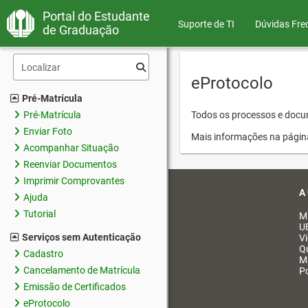
Portal do Estudante
Suporte de TI
Dúvidas Fre
de Graduação
eProtocolo
Pré-Matrícula
Pré-Matrícula
Todos os processos e docum
Enviar Foto
Mais informações na págin
Acompanhar Situação
Reenviar Documentos
Imprimir Comprovantes
A
Ajuda
Tutorial
M
U
Serviços sem Autenticação
V
Q
Cadastro
M
Cancelamento de Matrícula
Po
Emissão de Certificados
eProtocolo