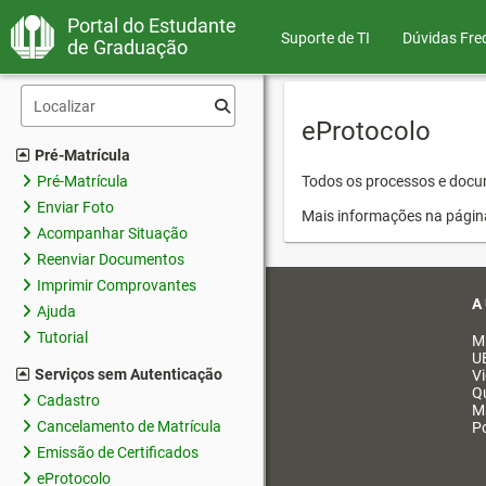
Portal do Estudante
Suporte de TI
Dúvidas Fre
de Graduação
eProtocolo
Pré-Matrícula
Pré-Matrícula
Todos os processos e docum
Enviar Foto
Mais informações na págin
Acompanhar Situação
Reenviar Documentos
Imprimir Comprovantes
A
Ajuda
Tutorial
M
U
Serviços sem Autenticação
V
Q
Cadastro
M
Cancelamento de Matrícula
Po
Emissão de Certificados
eProtocolo