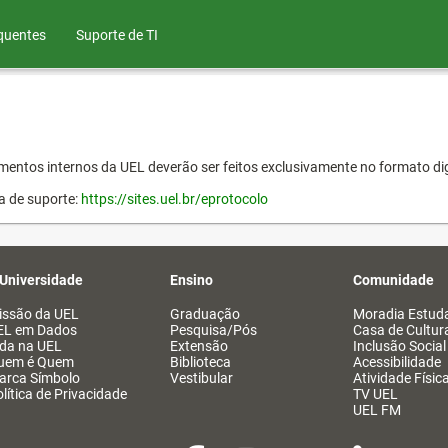
quentes
Suporte de TI
entos internos da UEL deverão ser feitos exclusivamente no formato dig
a de suporte:
https://sites.uel.br/eprotocolo
 Universidade
Ensino
Comunidade
issão da UEL
Graduação
Moradia Estuda
EL em Dados
Pesquisa/Pós
Casa de Cultur
ida na UEL
Extensão
Inclusão Social
uem é Quem
Biblioteca
Acessibilidade
arca Símbolo
Vestibular
Atividade Físic
lítica de Privacidade
TV UEL
UEL FM