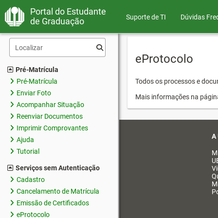
Portal do Estudante
Suporte de TI
Dúvidas Fre
de Graduação
eProtocolo
Pré-Matrícula
Pré-Matrícula
Todos os processos e docum
Enviar Foto
Mais informações na págin
Acompanhar Situação
Reenviar Documentos
Imprimir Comprovantes
A
Ajuda
Tutorial
M
U
Serviços sem Autenticação
V
Q
Cadastro
M
Cancelamento de Matrícula
Po
Emissão de Certificados
eProtocolo