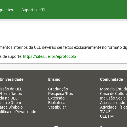
quentes
Suporte de TI
entos internos da UEL deverão ser feitos exclusivamente no formato dig
a de suporte:
https://sites.uel.br/eprotocolo
 Universidade
Ensino
Comunidade
issão da UEL
Graduação
Moradia Estuda
EL em Dados
Pesquisa/Pós
Casa de Cultur
ida na UEL
Extensão
Inclusão Social
uem é Quem
Biblioteca
Acessibilidade
arca Símbolo
Vestibular
Atividade Físic
lítica de Privacidade
TV UEL
UEL FM