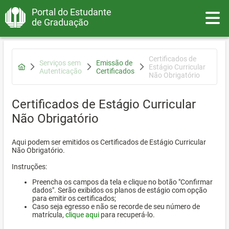
Portal do Estudante
Toggle
de Graduação
Certificados de
Serviços sem
Emissão de
Estágio Curricular
Autenticação
Certificados
Não Obrigatório
Certificados de Estágio Curricular
Não Obrigatório
Aqui podem ser emitidos os Certificados de Estágio Curricular
Não Obrigatório.
Instruções:
Preencha os campos da tela e clique no botão "Confirmar
dados". Serão exibidos os planos de estágio com opção
para emitir os certificados;
Caso seja egresso e não se recorde de seu número de
matrícula,
clique aqui
para recuperá-lo.