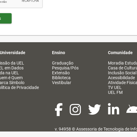
s
 Universidade
Ensino
Comunidade
issão da UEL
Graduação
Moradia Estuda
EL em Dados
Pesquisa/Pós
Casa de Cultur
ida na UEL
Extensão
Inclusão Social
uem é Quem
Biblioteca
Acessibilidade
arca Símbolo
Vestibular
Atividade Físic
lítica de Privacidade
TV UEL
UEL FM
v. 94958 ©
Assessoria de Tecnologia de In