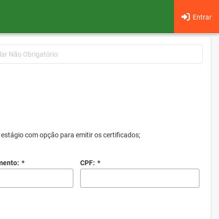
Entrar
lar Não Obrigatório
estágio com opção para emitir os certificados;
mento:
*
CPF:
*