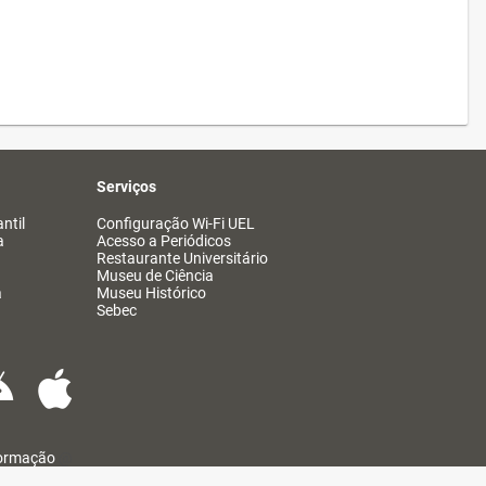
Serviços
ntil
Configuração Wi-Fi UEL
a
Acesso a Periódicos
Restaurante Universitário
Museu de Ciência
a
Museu Histórico
Sebec
formação
@