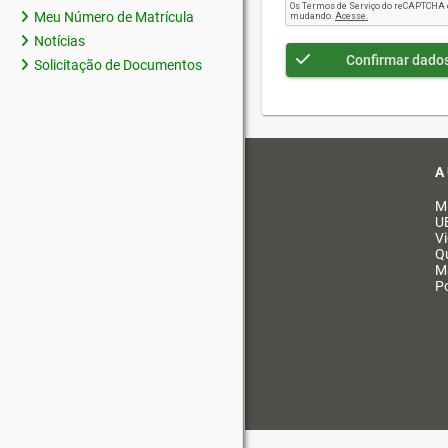
Meu Número de Matrícula
Notícias
Confirmar dado
Solicitação de Documentos
A
M
U
V
Q
M
Po