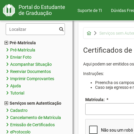
Portal do Estudante
Suporte de TI
Dúvidas Fre
de Graduação
Serviços sem Aute
Pré-Matrícula
Certificados de
Pré-Matrícula
Enviar Foto
Aqui podem ser emitidos os 
Acompanhar Situação
Reenviar Documentos
Instruções:
Imprimir Comprovantes
Preencha os campos d
Ajuda
Caso seja egresso e 
Tutorial
Matrícula:
*
Serviços sem Autenticação
Cadastro
Cancelamento de Matrícula
Emissão de Certificados
eProtocolo