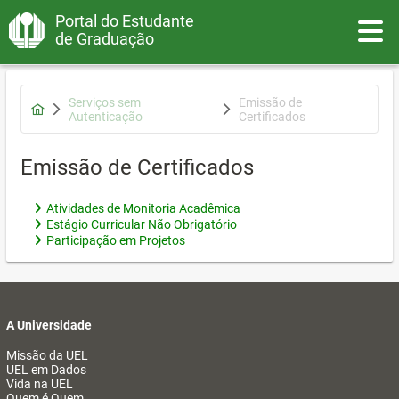
Portal do Estudante
Toggle
de Graduação
Serviços sem
Emissão de
Autenticação
Certificados
Emissão de Certificados
Atividades de Monitoria Acadêmica
Estágio Curricular Não Obrigatório
Participação em Projetos
A Universidade
Missão da UEL
UEL em Dados
Vida na UEL
Quem é Quem