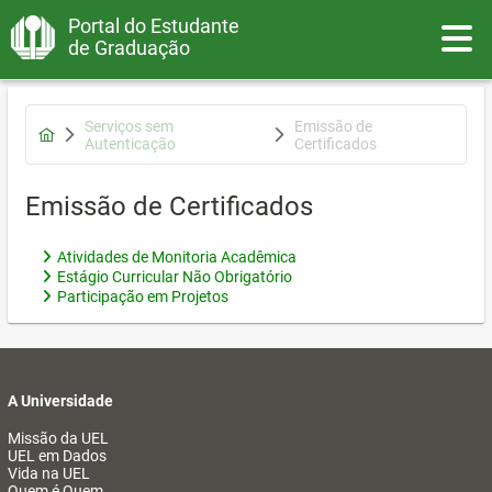
Portal do Estudante
Toggle
de Graduação
Serviços sem
Emissão de
Autenticação
Certificados
Emissão de Certificados
Atividades de Monitoria Acadêmica
Estágio Curricular Não Obrigatório
Participação em Projetos
A Universidade
Missão da UEL
UEL em Dados
Vida na UEL
Quem é Quem