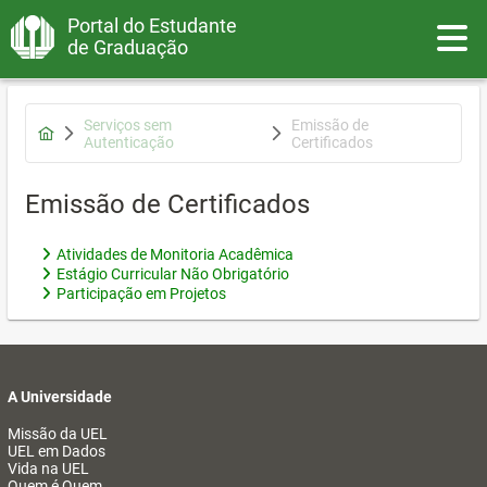
Portal do Estudante
Toggle
de Graduação
Serviços sem
Emissão de
Autenticação
Certificados
Emissão de Certificados
Atividades de Monitoria Acadêmica
Estágio Curricular Não Obrigatório
Participação em Projetos
A Universidade
Missão da UEL
UEL em Dados
Vida na UEL
Quem é Quem