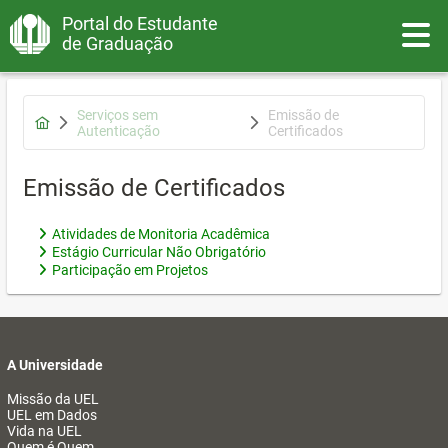
Portal do Estudante
Toggle
de Graduação
Serviços sem
Emissão de
Autenticação
Certificados
Emissão de Certificados
Atividades de Monitoria Acadêmica
Estágio Curricular Não Obrigatório
Participação em Projetos
A Universidade
Missão da UEL
UEL em Dados
Vida na UEL
Quem é Quem