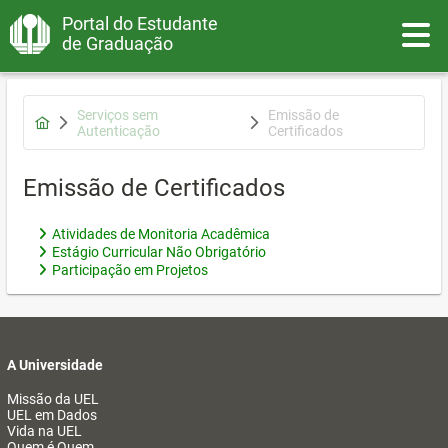
Portal do Estudante
Toggle
de Graduação
Serviços sem
Emissão de
Autenticação
Certificados
Emissão de Certificados
Atividades de Monitoria Acadêmica
Estágio Curricular Não Obrigatório
Participação em Projetos
A Universidade
Missão da UEL
UEL em Dados
Vida na UEL
Quem é Quem