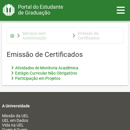
Portal do Estudante
Toggle
de Graduação
Serviços sem
Emissão de
Autenticação
Certificados
Emissão de Certificados
Atividades de Monitoria Acadêmica
Estágio Curricular Não Obrigatório
Participação em Projetos
A Universidade
Missão da UEL
UEL em Dados
Vida na UEL
Quem é Quem