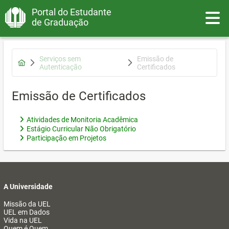
Portal do Estudante
Toggle
de Graduação
Serviços sem
Emissão de
Autenticação
Certificados
Emissão de Certificados
Atividades de Monitoria Acadêmica
Estágio Curricular Não Obrigatório
Participação em Projetos
A Universidade
Missão da UEL
UEL em Dados
Vida na UEL
Quem é Quem