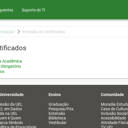
quentes
Suporte de TI
nticação
Emissão de Certificados
tificados
ia Acadêmica
 Obrigatório
tos
 Universidade
Ensino
Comunidade
issão da UEL
Graduação
Moradia Estuda
EL em Dados
Pesquisa/Pós
Casa de Cultur
ida na UEL
Extensão
Inclusão Social
uem é Quem
Biblioteca
Acessibilidade
arca Símbolo
Vestibular
Atividade Físic
lítica de Privacidade
TV UEL