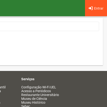
Entrar
Serviços
ntil
Configuração Wi-Fi UEL
a
Acesso a Periódicos
Restaurante Universitário
Museu de Ciência
a
Museu Histórico
Sebec