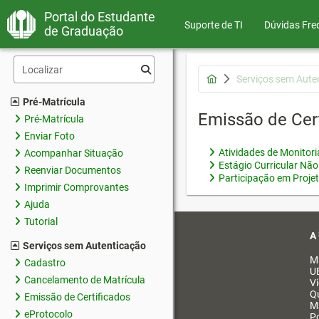
Portal do Estudante
Suporte de TI
Dúvidas Fre
de Graduação
Serviços sem Aute
Pré-Matrícula
Emissão de Cer
Pré-Matrícula
Enviar Foto
Atividades de Monitor
Acompanhar Situação
Estágio Curricular Não
Reenviar Documentos
Participação em Proje
Imprimir Comprovantes
Ajuda
Tutorial
A
Serviços sem Autenticação
M
Cadastro
U
Cancelamento de Matrícula
V
Q
Emissão de Certificados
M
eProtocolo
Po