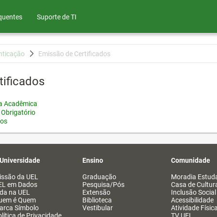
quentes
Suporte de TI
nticação
Emissão de Certificados
tificados
ia Acadêmica
 Obrigatório
tos
 Universidade
Ensino
Comunidade
issão da UEL
Graduação
Moradia Estuda
EL em Dados
Pesquisa/Pós
Casa de Cultur
ida na UEL
Extensão
Inclusão Social
uem é Quem
Biblioteca
Acessibilidade
arca Símbolo
Vestibular
Atividade Físic
lítica de Privacidade
TV UEL