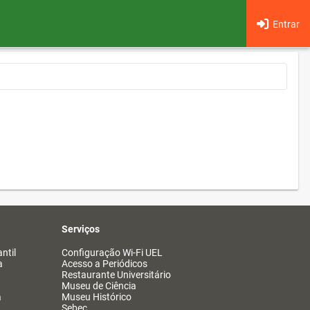
Entrar
Serviços
ntil
Configuração Wi-Fi UEL
a
Acesso a Periódicos
Restaurante Universitário
Museu de Ciência
a
Museu Histórico
Sebec