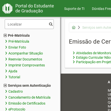
Portal do Estudante
Suporte de TI
Dúvidas Fre
de Graduação
Serviços sem Aute
Pré-Matrícula
Emissão de Cer
Pré-Matrícula
Enviar Foto
Atividades de Monitor
Acompanhar Situação
Estágio Curricular Não
Reenviar Documentos
Participação em Proje
Imprimir Comprovantes
Ajuda
Tutorial
A
Serviços sem Autenticação
M
Cadastro
U
Cancelamento de Matrícula
V
Q
Emissão de Certificados
M
eProtocolo
Po